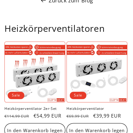
Zurück zum Blog
Heizkörperventilatoren
Sale
Sale
Heizkörperventilator 2er-Set
Heizkörperventilator
Normaler
Verkaufspreis
€54,99 EUR
Normaler
Verkaufspreis
€39,99 EUR
€114,99 EUR
€69,99 EUR
Preis
Preis
In den Warenkorb legen
In den Warenkorb legen