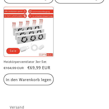
Sale
Heizkörperventilator 3er-Set
Normaler
Verkaufspreis
€69,99 EUR
€164,99 EUR
Preis
In den Warenkorb legen
Versand